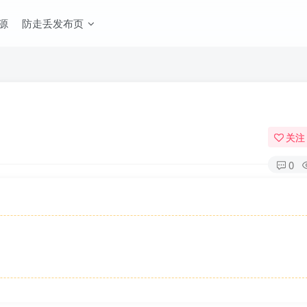
源
防走丢发布页
关注
0