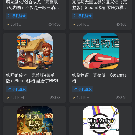
萌龙进化论|合成龙（完整版
亢宿与无星世界的复兴记（完
+免内购）不仅是一款三消合
整版）Steam移植 零压力模拟
成游戏，更是一个庞大的龙岛
偶像养成记！
手机游戏
手机游戏
经营模拟！
8月3日
5月10日
1036
308
铁匠铺传奇（完整版+菜单
铁路物语（完整版）Steam移
版）Steam移植 融合了RPG元
植
素的模拟经营游戏！
手机游戏
手机游戏
5月10日
4月19日
378
245