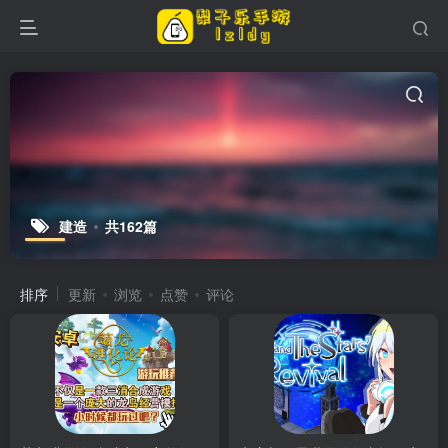
建造
共162篇
排序
更新
浏览
点赞
评论