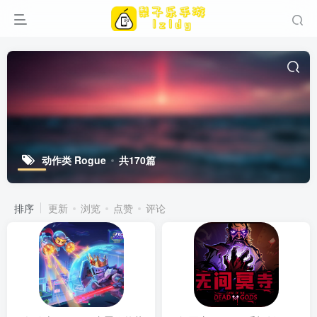
动作类 Rogue
共170篇
排序
更新
浏览
点赞
评论