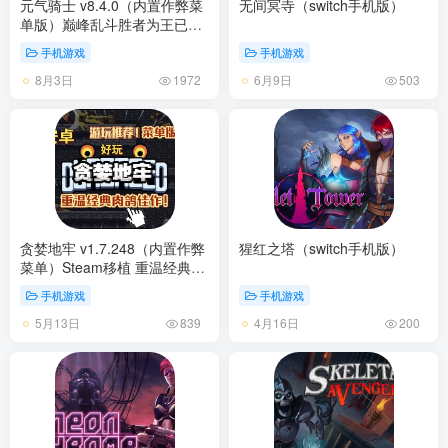
元气骑士 v8.4.0（内置作弊菜
无间冥寺（switch手机版）
单版）巅峰乱斗胜者为王已上
线全新PVP玩法开启！新角色
手机游戏
手机游戏
上线！
8月3日
6月9日
1972
503
贪婪地牢 v1.7.248（内置作弊
猩红之塔（switch手机版）
菜单）Steam移植 重温经典肉
鸽佳作好玩，无需多言！
手机游戏
手机游戏
5月13日
4月16日
839
200