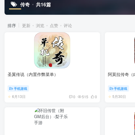
传奇
共16篇
排序
更新
浏览
点赞
评论
圣翼传说（内置作弊菜单）
阿莫拉传奇（
手机游戏
手机游戏
6月13日
5月30日
0
515
0