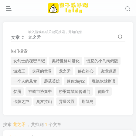
输入游戏名或关键词搜索，开始白嫖....
文章
热门搜索
女剑士的秘密日记
奥特曼格斗进化
愤怒的小鸟肉鸽版
游戏王
失落的世界
龙之矛
侠盗的心
边境巡逻
一个人的悬赏
蘑菇英雄
迷你dayz2
班德尔城物语
梦魇
神椿市协奏中
桥梁建筑师传送门
冒险生
卡牌之声
奥罗拉山
异星装置
斯凯岛
搜索
龙之矛
，共找到
1
个文章