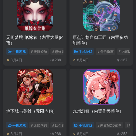
无间梦境-纸嫁衣（内置大量货
原点计划血肉工匠（内置多功
币）
能菜单）
手机游戏
# 无限资源
# 恐怖冒险
手机游戏
# 角色扮演
# 内置MO
8月4日
8月4日
288
167
地下城与英雄（无限内购）
九州幻姬（内置作弊菜单）
手机游戏
# 无限内购
# 回合冒险
手机游戏
# 内置MOD菜单
# 割
8月4日
8月4日
288
253