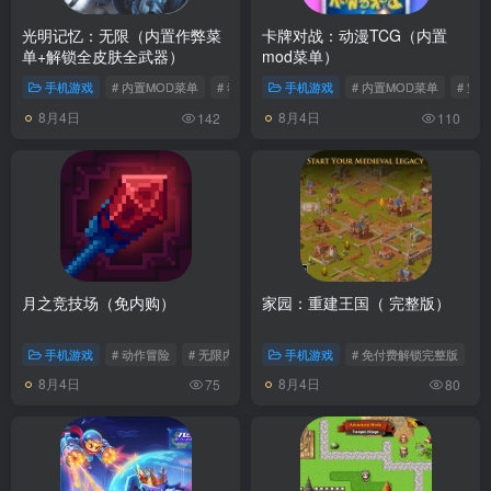
光明记忆：无限（内置作弊菜
卡牌对战：动漫TCG（内置
单+解锁全皮肤全武器）
mod菜单）
手机游戏
# 内置MOD菜单
# 动作冒险
手机游戏
# 免付费解锁完整版
# 内置MOD菜单
# 策
8月4日
8月4日
142
110
月之竞技场（免内购）
家园：重建王国（ 完整版）
手机游戏
# 动作冒险
# 无限内购
手机游戏
# 免付费解锁完整版
#
8月4日
8月4日
75
80