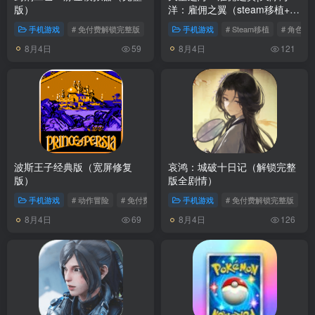
版）
洋：雇佣之翼（steam移植+免
付费解锁完整版）
手机游戏
# 免付费解锁完整版
# 模拟经营
手机游戏
# Steam移植
# 角色扮
8月4日
8月4日
59
121
波斯王子经典版（宽屏修复
哀鸿：城破十日记（解锁完整
版）
版全剧情）
手机游戏
# 动作冒险
# 免付费解锁完整版
手机游戏
# 免付费解锁完整版
#
8月4日
8月4日
69
126