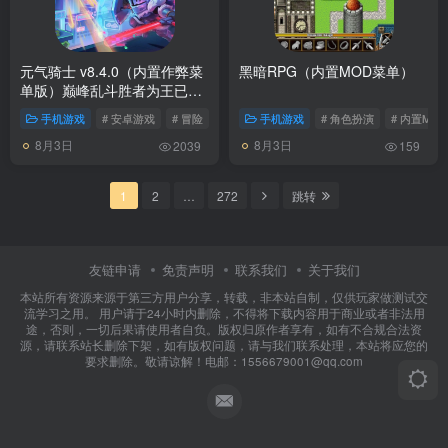
元气骑士 v8.4.0（内置作弊菜
黑暗RPG（内置MOD菜单）
单版）巅峰乱斗胜者为王已上
线全新PVP玩法开启！新角色
手机游戏
# 安卓游戏
# 冒险
# 动作
手机游戏
# 角色扮演
# 内置MO
上线！
8月3日
8月3日
2039
159
1
2
…
272
跳转
友链申请
免责声明
联系我们
关于我们
本站所有资源来源于第三方用户分享，转载，非本站自制，仅供玩家做测试交
流学习之用。 用户请于24小时内删除，不得将下载内容用于商业或者非法用
途，否则，一切后果请使用者自负。版权归原作者享有，如有不合规合法资
源，请联系站长删除下架，如有版权问题，请与我们联系处理，本站将应您的
要求删除。敬请谅解！电邮：1556679001@qq.com