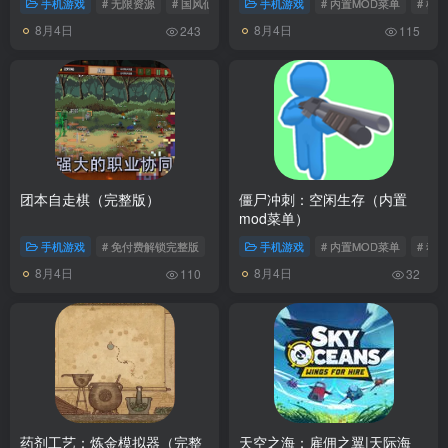
手机游戏
# 无限资源
# 国风仙侠
手机游戏
# 内置MOD菜单
# 模
8月4日
8月4日
243
115
团本自走棋（完整版）
僵尸冲刺：空闲生存（内置
mod菜单）
手机游戏
# 免付费解锁完整版
# 自走棋
手机游戏
# 内置MOD菜单
# 动
8月4日
8月4日
110
32
药剂工艺：炼金模拟器（完整
天空之海：雇佣之翼|天际海