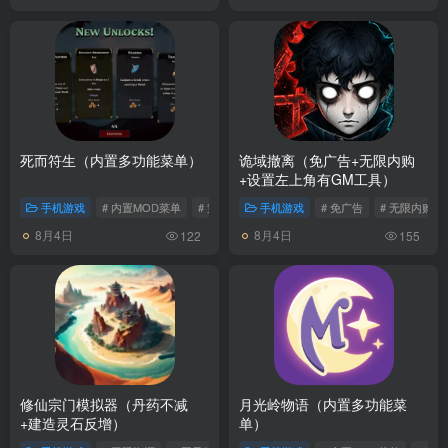
死而符生（内置多功能菜单）
诡域撤离（免广告+无限内购
+设置左上角有GM工具）
手机游戏
# 内置MOD菜单
# 策略游戏
手机游戏
# 免广告
# 无限内购
8月4日
8月4日
122
155
修仙宗门模拟器（丹药不减
月光岭物语（内置多功能菜
+建造灵石反增）
单）